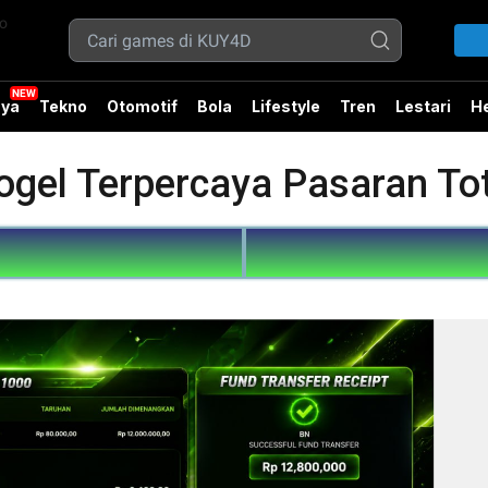
ya
Tekno
Otomotif
Bola
Lifestyle
Tren
Lestari
He
ogel Terpercaya Pasaran T