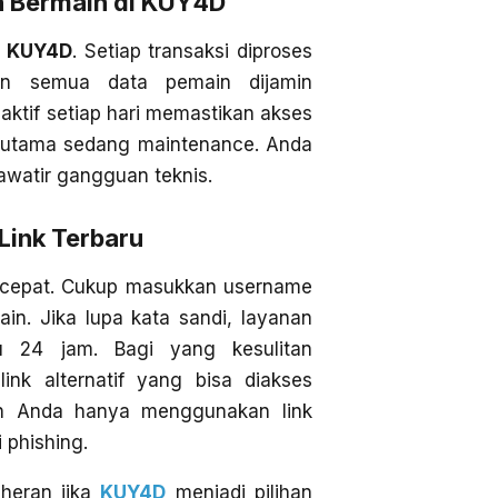
 Bermain di KUY4D
i
KUY4D
. Setiap transaksi diproses
an semua data pemain dijamin
 aktif setiap hari memastikan akses
s utama sedang maintenance. Anda
awatir gangguan teknis.
 Link Terbaru
cepat. Cukup masukkan username
in. Jika lupa kata sandi, layanan
u 24 jam. Bagi yang kesulitan
ink alternatif yang bisa diakses
an Anda hanya menggunakan link
 phishing.
 heran jika
KUY4D
menjadi pilihan