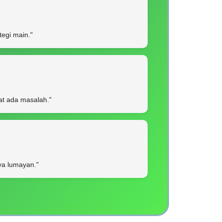
tegi main."
aat ada masalah."
ya lumayan."