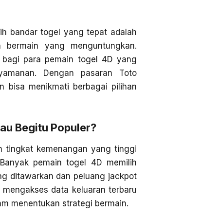
lih bandar togel yang tepat adalah
n bermain yang menguntungkan.
 bagi para pemain togel 4D yang
nyamanan. Dengan pasaran Toto
 bisa menikmati berbagai pilihan
u Begitu Populer?
n tingkat kemenangan yang tinggi
. Banyak pemain togel 4D memilih
ang ditawarkan dan peluang jackpot
a mengakses data keluaran terbaru
m menentukan strategi bermain.