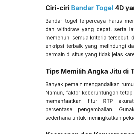
Ciri-ciri
Bandar Togel
4D ya
Bandar togel terpercaya harus memi
dan withdraw yang cepat, serta l
memenuhi semua kriteria tersebut,
enkripsi terbaik yang melindungi d
bermain di situs yang tidak jelas kar
Tips Memilih Angka Jitu di
Banyak pemain mengandalkan rumus
Namun, faktor keberuntungan tetap
memanfaatkan fitur RTP akur
persentase pengembalian. Gunak
sederhana untuk meningkatkan pel