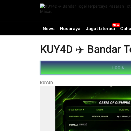
News
Nusaraya
Jagat Literasi
Caha
KUY4D ✈️ Bandar T
LOGIN
KUY4D